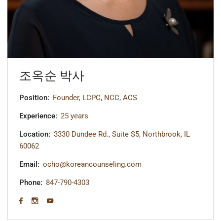
조옥순 박사
Position:
Founder, LCPC, NCC, ACS
Experience:
25 years
Location:
3330 Dundee Rd., Suite S5, Northbrook, IL
60062
Email:
ocho@koreancounseling.com
Phone:
847-790-4303