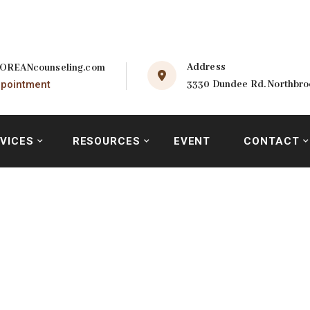
Address
OREANcounseling.com
pointment
3330 Dundee Rd. Northbroo
VICES
RESOURCES
EVENT
CONTACT